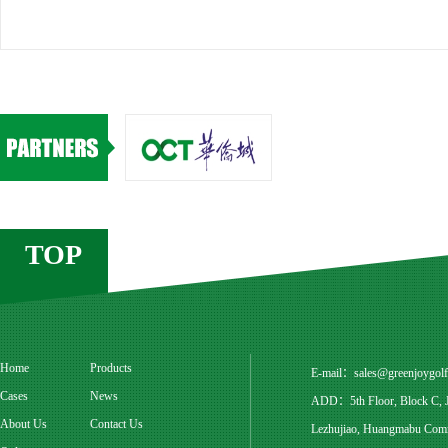
TOP
Home
Products
E-mail：
sales@greenjoygol
Cases
News
ADD：5th Floor, Block C, Ju
About Us
Contact Us
Lezhujiao, Huangmabu Commu