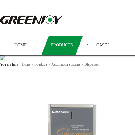
HOME
PRODUCTS
CASES
You are here：
Home
>
Pouducts
> Automation systems >
Dispenser